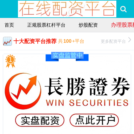
办理股票
首页
正规股票杠杆平台
炒股配资
十大配资平台推荐
更多配资平台
共
100
+平台