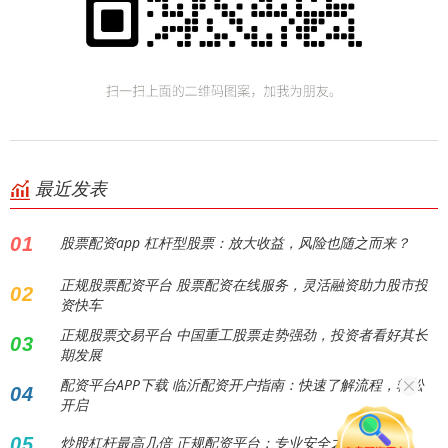
最近发表
01
股票配资app 杠杆型股票：放大收益，风险也随之而来？
正规股票配资平台 股票配资在线服务，灵活融资助力股市投
02
资快车
正规股票交易平台 中国重工股票走势强劲，投资者看好其长
03
期发展
配资平台APP下载 临沂配资开户指南：快速了解流程，轻松
04
开启
05
炒股杠杆最高几倍 正规配资平台：专业安全之选