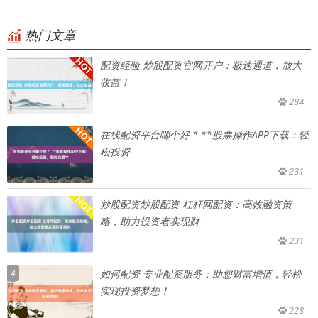
热门文章
配资经验 炒股配资官网开户：极速通道，放大
收益！
284
在线配资平台哪个好 * **股票操作APP下载：轻
松投资
231
炒股配资炒股配资 杠杆网配资：高效融资策
略，助力投资者实现财
231
4
如何配资 专业配资服务：助您财富增值，轻松
实现投资梦想！
228