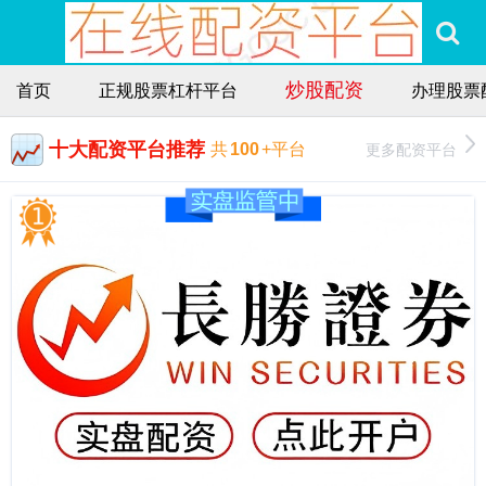
炒股配资
首页
正规股票杠杆平台
办理股票
十大配资平台推荐
更多配资平台
共
100
+平台