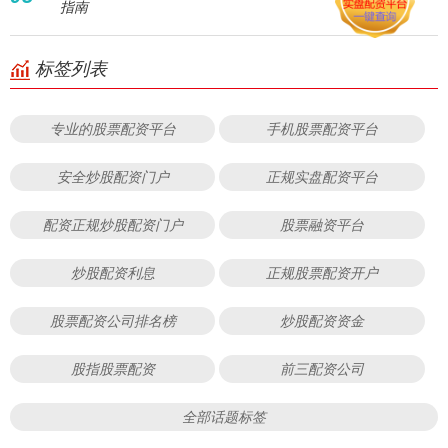
指南
标签列表
专业的股票配资平台
手机股票配资平台
安全炒股配资门户
正规实盘配资平台
配资正规炒股配资门户
股票融资平台
炒股配资利息
正规股票配资开户
股票配资公司排名榜
炒股配资资金
股指股票配资
前三配资公司
全部话题标签