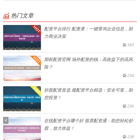
热门文章
配资平台排行 配查查：一键查询企业信息，助
力商业决策
383
期权配资官网 场外配资的钱：高收益下的高风
险？
258
炒股配资首选 规配资平台精选：安全可靠，助
您投资！
256
4
在线配资平台哪个好 股票配资通：助您轻松炒
股，放大收益！
238