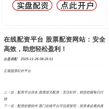
在线配资平台 股票配资网站：安全
高效，助您轻松盈利！
众盈易配
2025-11-26 08:26:51
正规股票杠杆平台
配资平台排名 股票按天配资：灵活杠杆，助您把握每日行
上一篇：
情
配资炒股软件 股门在线平台可信度探究：投资者必看的真
下一篇：