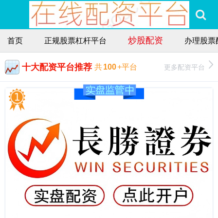
炒股配资
首页
正规股票杠杆平台
办理股票
十大配资平台推荐
更多配资平台
共
100
+平台