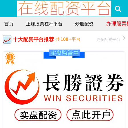
办理股票
首页
正规股票杠杆平台
炒股配资
十大配资平台推荐
更多配资平台
共
100
+平台