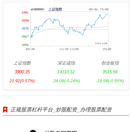
上证指数
深证成指
创业板指
3900.35
14110.12
3515.56
21.92
(0.57%)
-34.08
(-0.24%)
-19.58
(-0.55%)
正规股票杠杆平台_炒股配资_办理股票配资