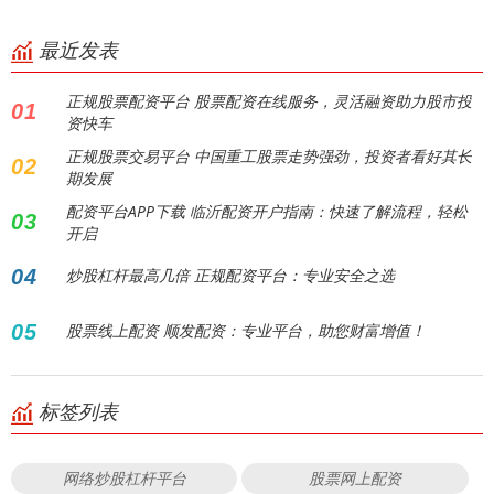
最近发表
正规股票配资平台 股票配资在线服务，灵活融资助力股市投
01
资快车
正规股票交易平台 中国重工股票走势强劲，投资者看好其长
02
期发展
配资平台APP下载 临沂配资开户指南：快速了解流程，轻松
03
开启
04
炒股杠杆最高几倍 正规配资平台：专业安全之选
05
股票线上配资 顺发配资：专业平台，助您财富增值！
标签列表
网络炒股杠杆平台
股票网上配资