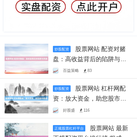
股票网站 配资对赌
炒股配资
盘：高收益背后的陷阱与风
险
百益策略
83
股票网站 杠杆网配
炒股配资
资：放大资金，助您股市掘
金！
好股盛
116
股票网站 最新
正规股票杠杆平台