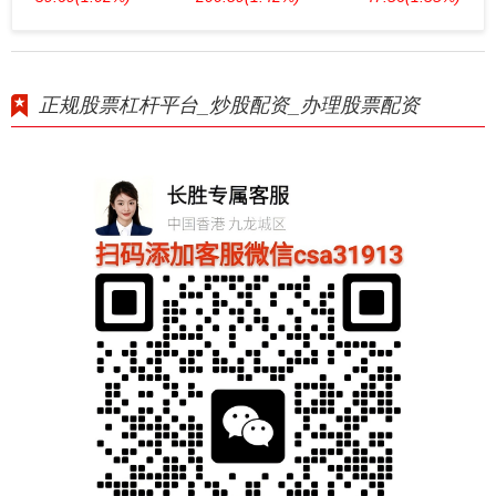
正规股票杠杆平台_炒股配资_办理股票配资