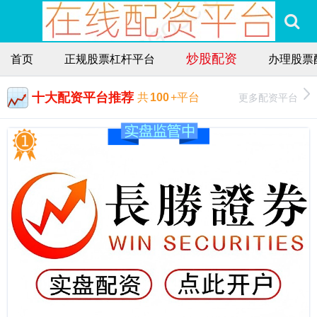
炒股配资
首页
正规股票杠杆平台
办理股票
十大配资平台推荐
更多配资平台
共
100
+平台