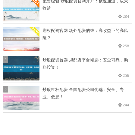
配资经验 炒股配资官网开户：极速通道，放大
收益！
284
期权配资官网 场外配资的钱：高收益下的高风
险？
258
4
炒股配资首选 规配资平台精选：安全可靠，助
您投资！
256
5
炒股杠杆配资 全国配资公司优选：安全、专
业、低息！
244