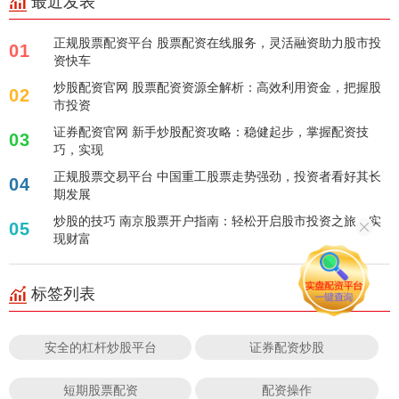
最近发表
正规股票配资平台 股票配资在线服务，灵活融资助力股市投
01
资快车
炒股配资官网 股票配资资源全解析：高效利用资金，把握股
02
市投资
证券配资官网 新手炒股配资攻略：稳健起步，掌握配资技
03
巧，实现
正规股票交易平台 中国重工股票走势强劲，投资者看好其长
04
期发展
炒股的技巧 南京股票开户指南：轻松开启股市投资之旅，实
05
现财富
标签列表
安全的杠杆炒股平台
证券配资炒股
短期股票配资
配资操作