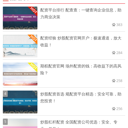
配资平台排行 配查查：一键查询企业信息，助
力商业决策
383
配资经验 炒股配资官网开户：极速通道，放大
收益！
284
期权配资官网 场外配资的钱：高收益下的高风
险？
258
4
炒股配资首选 规配资平台精选：安全可靠，助
您投资！
256
5
炒股杠杆配资 全国配资公司优选：安全、专