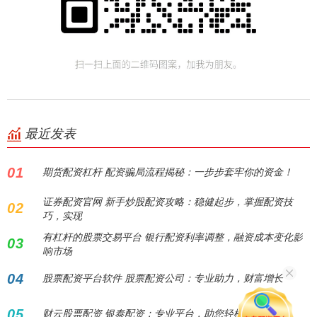
最近发表
01
期货配资杠杆 配资骗局流程揭秘：一步步套牢你的资金！
证券配资官网 新手炒股配资攻略：稳健起步，掌握配资技
02
巧，实现
有杠杆的股票交易平台 银行配资利率调整，融资成本变化影
03
响市场
04
股票配资平台软件 股票配资公司：专业助力，财富增长
05
财云股票配资 银泰配资：专业平台，助您轻松投资！