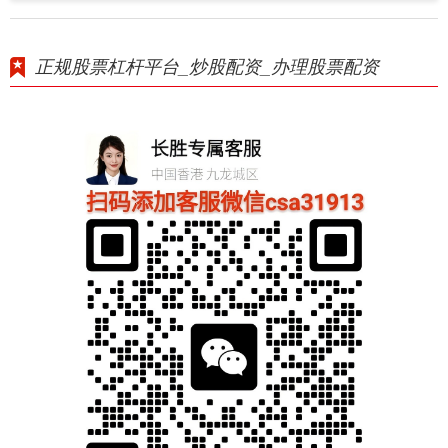
正规股票杠杆平台_炒股配资_办理股票配资