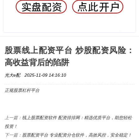
股票线上配资平台 炒股配资风险：
高收益背后的陷阱
光大e配
2025-11-09 14:16:10
正规股票杠杆平台
线上股票配资软件 配资排排网：精选优质平台，助您轻松
上一篇：
投资！
股票配资平台 专业配资分仓软件，高效风控，安全稳定！
下一篇：