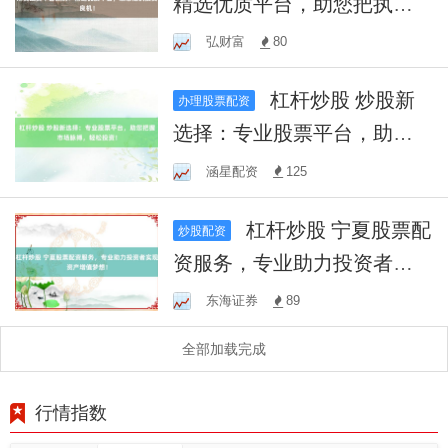
精选优质平台，助您把执投
资良机！
弘财富
80
杠杆炒股 炒股新
办理股票配资
选择：专业股票平台，助您
把握市场脉搏，轻松投资！
涵星配资
125
杠杆炒股 宁夏股票配
炒股配资
资服务，专业助力投资者实
现资产增值梦想！
东海证券
89
全部加载完成
行情指数