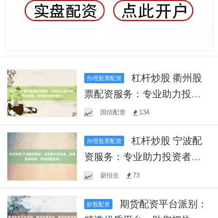
杠杆炒股 衢州股
办理股票配资
票配资服务：专业助力投资
者，高效决策，共创股市美
国信配资
134
好明天！
杠杆炒股 宁波配
办理股票配资
资服务：专业助力投资者，
高效资金配置，共创财富未
新恒生
73
来！
期货配资平台派别：
炒股配资