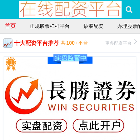
首页
正规股票杠杆平台
炒股配资
办理股票
十大配资平台推荐
更多配资平台
共
100
+平台