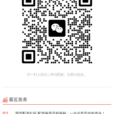
最近发表
01
期货配资杠杆 配资骗局流程揭秘：一步步套牢你的资金！