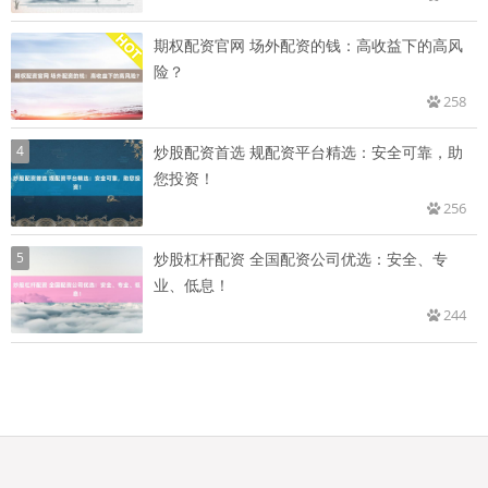
期权配资官网 场外配资的钱：高收益下的高风
险？
258
4
炒股配资首选 规配资平台精选：安全可靠，助
您投资！
256
5
炒股杠杆配资 全国配资公司优选：安全、专
业、低息！
244