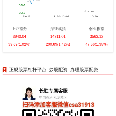
上证指数
深证成指
创业板指
3940.04
14311.01
3563.12
39.69
(1.02%)
200.89
(1.42%)
47.56
(1.35%)
正规股票杠杆平台_炒股配资_办理股票配资