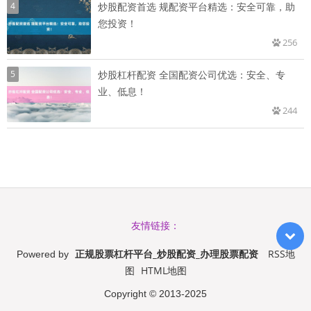
4
炒股配资首选 规配资平台精选：安全可靠，助
您投资！
256
5
炒股杠杆配资 全国配资公司优选：安全、专
业、低息！
244
友情链接：
正规股票杠杆平台_炒股配资_办理股票配资
RSS地
Powered by
图
HTML地图
Copyright
© 2013-2025