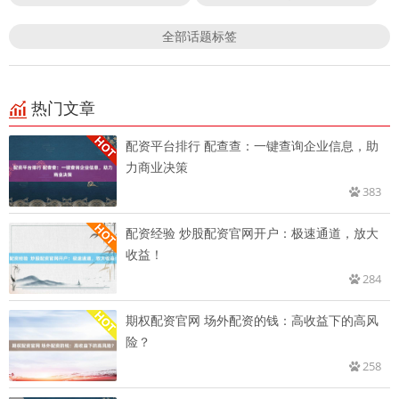
全部话题标签
热门文章
配资平台排行 配查查：一键查询企业信息，助
力商业决策
383
配资经验 炒股配资官网开户：极速通道，放大
收益！
284
期权配资官网 场外配资的钱：高收益下的高风
险？
258