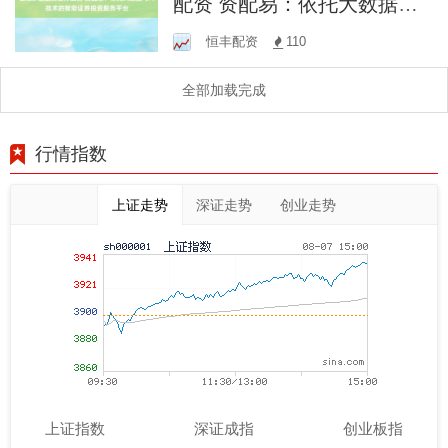
配资 资配易：依托大数据与A
I技术的智能证券投资服务平
恒丰配资
110
台
全部加载完成
行情指数
上证走势
深证走势
创业走势
上证指数
深证成指
创业板指