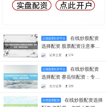
在线炒股配资
正规股票杠杆平台
选择配资 股票配资注意事
项：新手必看，风险防范指
证券之星
174
南
在线炒股配资
正规股票杠杆平台
选择配资 赛岳恒配资：专业
股票配资平台，助您财富增
光大证券
109
值
在线炒股配资选择
办理股票配资