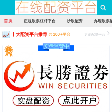
首页
正规股票杠杆平台
炒股配资
办理股票
十大配资平台推荐
更多配资平台
共
100
+平台